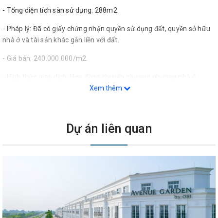
- Tổng diện tích sàn sử dụng: 288m2
- Pháp lý: Đã có giấy chứng nhận quyền sử dụng đất, quyền sở hữu
nhà ở và tài sản khác gắn liền với đất.
- Giá bán: 240.000.000/m2.
- Hình thức giao dịch: Hợp đồng chuyển nhượng nhượng nhà ở.
Xem thêm
- Các thủ tục thực hiện mua bán: Hai bên sẽ tiến hành đặt cọc, hẹn
ngày thanh toán và tiến hành ký Hợp đồng chuyển nhượng nhà ở tại
văn phòng công chứng; sau khi ký công chứng, bên mua tự thực
Dự án liên quan
hiện các thủ tục liên quan đến kê khai và đăng ký thay đổi Giấy
chứng nhận quyền sử dụng đất, quyền sở hữu nhà ở và tài sản khác
gắn liền với đất. (liên hệ 0989.290.948 để được hướng dẫn và hỗ trợ
các thủ tục).