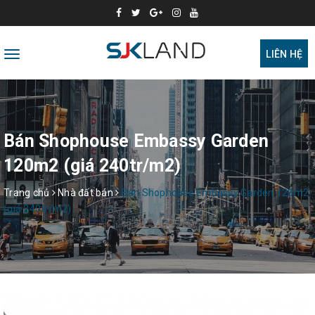
Toggle
LIÊN HỆ
navigation
Bán Shophouse Embassy Garden
120m2 (giá 240tr/m2)
Trang chủ
Nhà đất bán
Bán Shophouse Embassy Garden 120m2
(giá 240tr/m2)