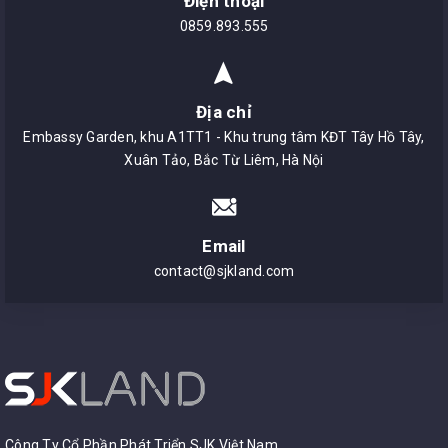
Điện thoại
0859.893.555
Địa chỉ
Embassy Garden, khu A1TT1 - Khu trung tâm KĐT Tây Hồ Tây,
Xuân Tảo, Bắc Từ Liêm, Hà Nội
Email
contact@sjkland.com
Công Ty Cổ Phần Phát Triển SJK Việt Nam