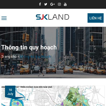
Toggle
LIÊN HỆ
navigation
Thông tin quy hoạch
Trang chủ
Thông tin quy hoạch
10
July