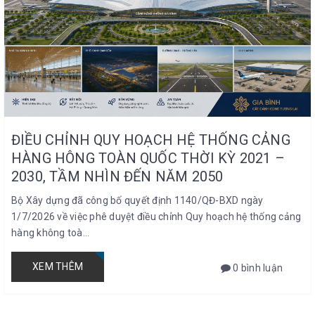
ĐIỀU CHỈNH QUY HOẠCH HỆ THỐNG CẢNG
HÀNG HÔNG TOÀN QUỐC THỜI KỲ 2021 –
2030, TẦM NHÌN ĐẾN NĂM 2050
Bộ Xây dựng đã công bố quyết định 1140/QĐ-BXD ngày
1/7/2026 về việc phê duyệt điều chỉnh Quy hoạch hệ thống cảng
hàng không toà...
XEM THÊM
0 bình luận