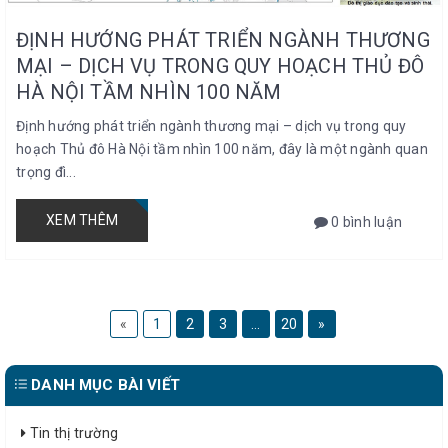
ĐỊNH HƯỚNG PHÁT TRIỂN NGÀNH THƯƠNG
MẠI – DỊCH VỤ TRONG QUY HOẠCH THỦ ĐÔ
HÀ NỘI TẦM NHÌN 100 NĂM
Định hướng phát triển ngành thương mại – dịch vụ trong quy
hoạch Thủ đô Hà Nội tầm nhìn 100 năm, đây là một ngành quan
trọng đì...
XEM THÊM
0 bình luận
«
1
2
3
...
20
»
DANH MỤC BÀI VIẾT
Tin thị trường