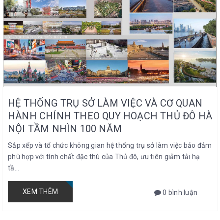
HỆ THỐNG TRỤ SỞ LÀM VIỆC VÀ CƠ QUAN
HÀNH CHÍNH THEO QUY HOẠCH THỦ ĐÔ HÀ
NỘI TẦM NHÌN 100 NĂM
Sắp xếp và tổ chức không gian hệ thống trụ sở làm việc bảo đảm
phù hợp với tính chất đặc thù của Thủ đô, ưu tiên giảm tải hạ
tầ...
XEM THÊM
0 bình luận