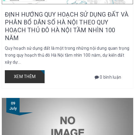
ĐỊNH HƯỚNG QUY HOẠCH SỬ DỤNG ĐẤT VÀ
PHÂN BỔ DÂN SỐ HÀ NỘI THEO QUY
HOẠCH THỦ ĐÔ HÀ NỘI TẦM NHÌN 100
NĂM
Quy hoạch sử dụng đất là một trong những nội dung quan trọng
trong quy hoạch thủ đô Hà Nội tầm nhìn 100 năm, dự kiến đất
xây dự...
XEM THÊM
0 bình luận
09
July