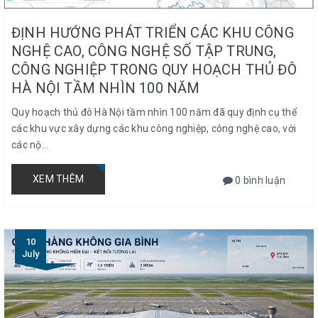
ĐỊNH HƯỚNG PHÁT TRIỂN CÁC KHU CÔNG
NGHỆ CAO, CÔNG NGHỆ SỐ TẬP TRUNG,
CÔNG NGHIỆP TRONG QUY HOẠCH THỦ ĐÔ
HÀ NỘI TẦM NHÌN 100 NĂM
Quy hoạch thủ đô Hà Nội tầm nhìn 100 năm đã quy định cụ thể
các khu vực xây dựng các khu công nghiệp, công nghệ cao, với
các nộ...
XEM THÊM
0 bình luận
10
July