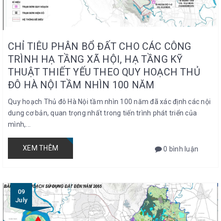
CHỈ TIÊU PHÂN BỔ ĐẤT CHO CÁC CÔNG
TRÌNH HẠ TẦNG XÃ HỘI, HẠ TẦNG KỸ
THUẬT THIẾT YẾU THEO QUY HOẠCH THỦ
ĐÔ HÀ NỘI TẦM NHÌN 100 NĂM
Quy hoạch Thủ đô Hà Nội tầm nhìn 100 năm đã xác định các nội
dung cơ bản, quan trọng nhất trong tiến trình phát triển của
mình,...
XEM THÊM
0 bình luận
09
July