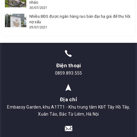
nháo
30/07/2021
Nhiều BĐS được ngân hàng rao bán đại hạ giá để thu hồi
nợ xấu
09/07/2021
Điện thoại
0859.893.555
Địa chỉ
Embassy Garden, khu A1TT1 - Khu trung tâm KĐT Tây Hồ Tây,
Xuân Tảo, Bắc Từ Liêm, Hà Nội