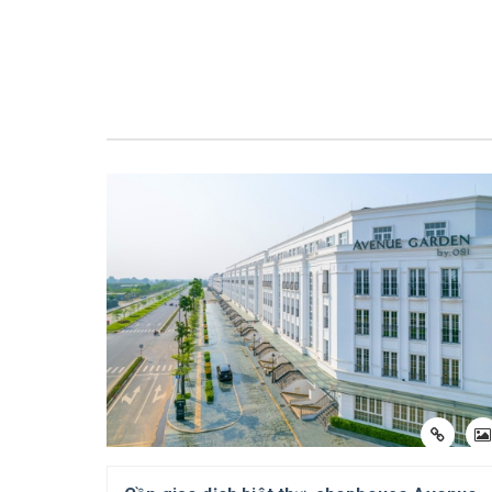
Shophouse LKC41 Embassy Garden là một tr
năng vượt trội.
Thông tin:
+ Vị trí: khu nhà ở thấp tầng - A1TT1 khu
+ Vị trí lô: LKC40
+ Diện tích đất: 146m2
+ Mặt tiền: 7.3m
+ Diện tích xây dựng: 97m2/sàn tầng 1.
+ Nhà xây: 04 tầng.
+ Tình trạng hoàn thiện: Hoàn thiện cơ bản: B
nước đầu chờ tới các tầng.