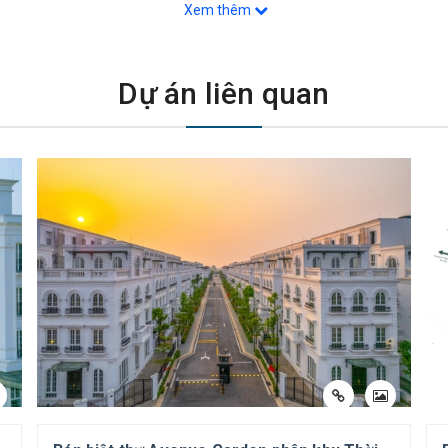
Xem thêm
ong những căn Shophouse đẹp nhất của khu, có khả nă
Dự án liên quan
 trung tâm khu đô thị Tây Hồ Tây, phường Xuân Tảo, q
ể nước, bể phốt, trát tường, cầu thang bộ, thiết bị vệ si