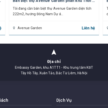
các căn đang cần giao dịch
Bán biệt thự Avenue Garden phân khu Thời Đại 222m2
ất, quyền sở hữu nhà và tài sản khác gắn liền với đất.
Tôi đang cần bán biệt thự Avenue Garden diện tích
222m2, hướng Đông Nam Dự á...
d
g vắn, vị trí lô góc giữa mặt đường Đỗ Nhuận và đườn
iệc quảng cáo thương hiệu.
ệ
Liên hệ
Avenue Garden
ên hệ Công ty CP Phát triển SJK Việt Nam, hotline: 085
Địa chỉ
Embassy Garden, khu A1TT1 - Khu trung tâm KĐT
Tây Hồ Tây, Xuân Tảo, Bắc Từ Liêm, Hà Nội
Sách
Dịch Vụ