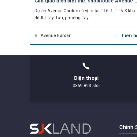
Cần giao dịch biệt thự, shophouse Avenue Garden – thông tin 
+ Pháp lý: Giấy chứng nhận quyền sử dụng đ
Dự án Avenue Garden có vị trí tại TT6-1, TT6-3 khu
đô thị Tây Tựu, phường Tây...
+ LKC41 là căn hộ có mặt tiền rộng, vuốn
phía đường Võ Chí Công rất thuận lợi cho v
Liên h
Avenue Garden
+ Thời gian cho thuê: 5 năm
+ Giá thuê: Thỏa thuận
Chi tiết tham quan cụ thể xin vui lòng li
Điện thoại
Trân trọng!
0859.893.555
Chính 