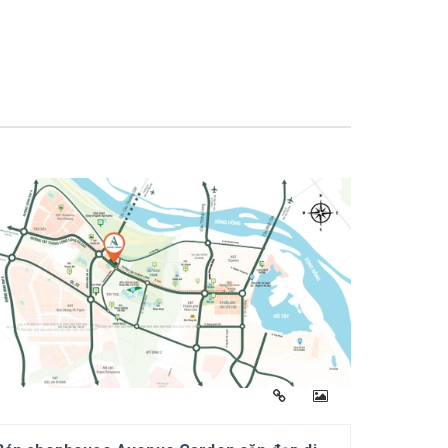
ng kinh doanh tốt nhất nhờ những khả
uận Bắc Từ Liêm, Hà Nội.
nh tầng 1, lát sàn tầng 1, hệ thống điện,