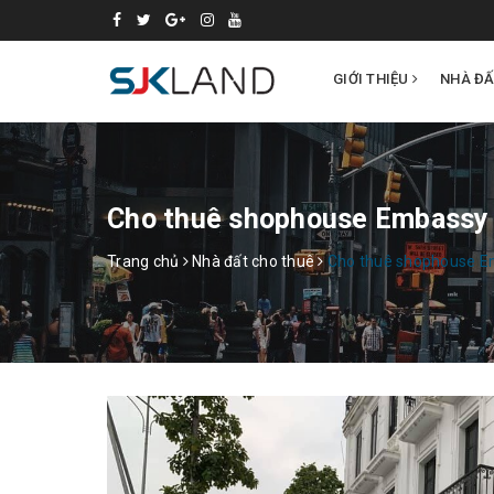
GIỚI THIỆU
NHÀ Đ
Cho thuê shophouse Embassy 
Trang chủ
Nhà đất cho thuê
Cho thuê shophouse E