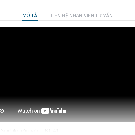
MÔ TẢ
LIÊN HỆ NHÂN VIÊN TƯ VẤN
Starlake căn góc LKC41