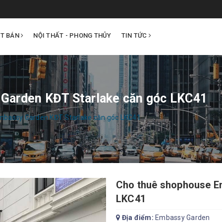
ẤT BÁN
NỘI THẤT - PHONG THỦY
TIN TỨC
Garden KĐT Starlake căn góc LKC41
mbassy Garden KĐT Starlake căn góc LKC41
Cho thuê shophouse E
LKC41
Địa điểm:
Embassy Garden