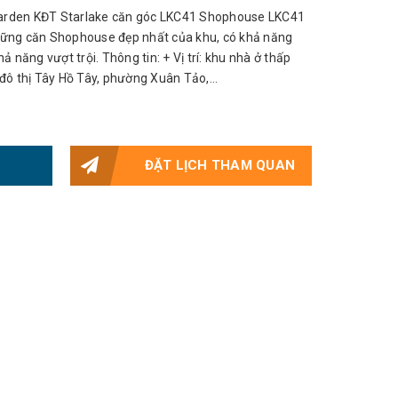
rden KĐT Starlake căn góc LKC41 Shophouse LKC41
ững căn Shophouse đẹp nhất của khu, có khả năng
 năng vượt trội. Thông tin: + Vị trí: khu nhà ở thấp
ô thị Tây Hồ Tây, phường Xuân Tảo,...
ĐẶT LỊCH THAM QUAN