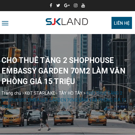
Toggle
LIÊN HỆ
navigation
CHO THUÊ TẦNG 2 SHOPHOUSE
EMBASSY GARDEN 70M2 LÀM VĂN
PHÒNG GIÁ 15 TRIỆU
Trang chủ
KĐT STARLAKE - TÂY HỒ TÂY
CHO THUÊ TẦNG 2
SHOPHOUSE EMBASSY GARDEN 70M2 LÀM VĂN PHÒNG GIÁ 15
TRIỆU