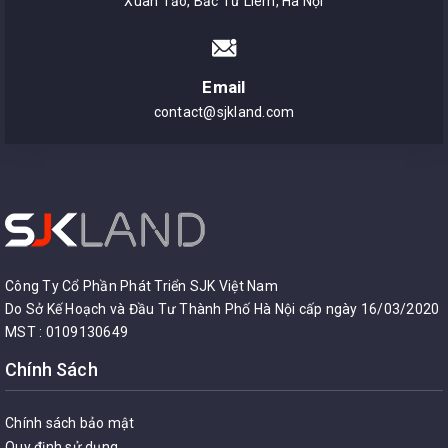
Xuân Tảo, Bắc Từ Liêm, Hà Nội
Tầng 2 có phương án để xe mặt sau nội khu của căn
nhà, đi tách biệt không ảnh hưởng đến việc kinh
Email
doanh tầng 1.
contact@sjkland.com
Thời gian cho thuê lâu dài.
Chi tiết liên hệ Công ty SJKland hotline 085.989.3555
hoặc 0987.429.748
Trân trọng!
Công Ty Cổ Phần Phát Triển SJK Việt Nam
Do Sở Kế Hoạch và Đầu Tư Thành Phố Hà Nội cấp ngày 16/03/2020
MST : 0109130649
Chính Sách
Chính sách bảo mật
Quy định sử dụng