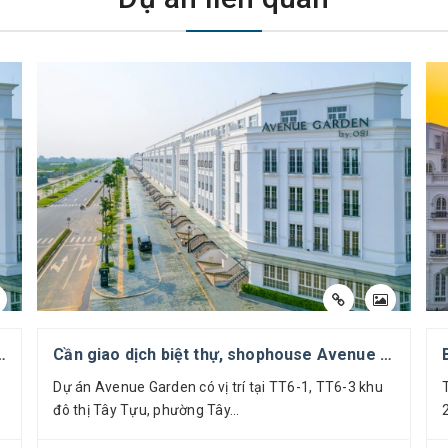
143,5m2, thấp hơn các dự án xung quanh 60 tr/m2 đất.
Cần giao dịch biệt thự, shophouse Avenue Garden – thông tin các căn đang cần giao dịch
Dự án Avenue Garden có vị trí tại TT6-1, TT6-3 khu
đô thị Tây Tựu, phường Tây...