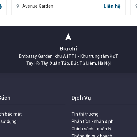
ệ
Liên hệ
Avenue Garden
Địa chỉ
Embassy Garden, khu A1TT1 - Khu trung tâm KĐT
Tây Hồ Tây, Xuân Tảo, Bắc Từ Liêm, Hà Nội
ân khu Thời Đại, là một trong những căn góc của dự án
 Vừa có thể kinh doanh hoặc có thể ở được.
Sách
Dịch Vụ
rong 4 căn tương đương như biệt thự phố, là hàng hiếm
ch bảo mật
Tin thị trường
tứ mệnh.
 sử dụng
Phân tích - nhận định
ng hoàn thiện mặt ngoài, thô bên trong, nguyên bản chủ 
Chính sách - quản lý
Thông tin quy hoạch