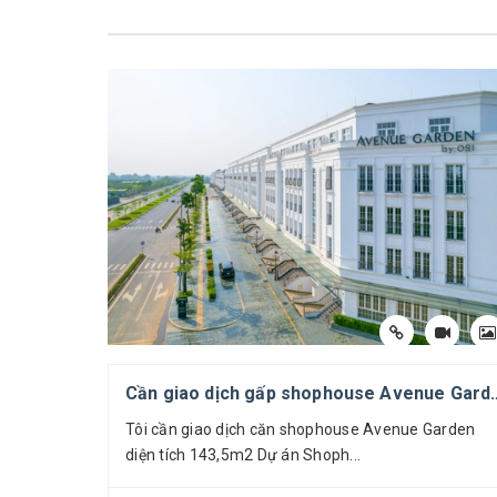
Thông tin căn biệt thự:
Mã căn: BT3-21
Diện tích đất: 209,5m2
Cần giao dịch gấp shophouse Avenue Garden căn 
Số tầng: 03 tầng nổi, 01 hầm, 01 tum
Tôi cần giao dịch căn shophouse Avenue Garden
diện tích 143,5m2 Dự án Shoph...
Diện tích tầng hầm: 112,5m2