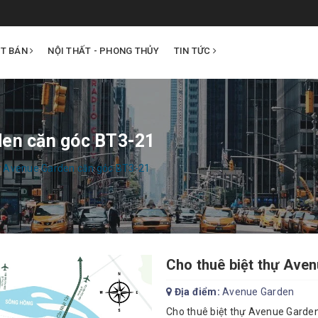
ẤT BÁN
NỘI THẤT - PHONG THỦY
TIN TỨC
den căn góc BT3-21
hự Avenue Garden căn góc BT3-21
Cho thuê biệt thự Ave
Địa điểm:
Avenue Garden
Cho thuê biệt thự Avenue Garden