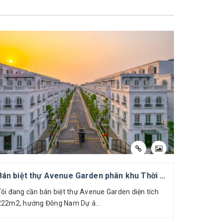
Bán biệt thự Avenue Garden phân khu Thời Đại 222m2
Tôi đang cần bán biệt thự Avenue Garden diện tích
Tôi cần b
222m2, hướng Đông Nam Dự á...
diện tích 