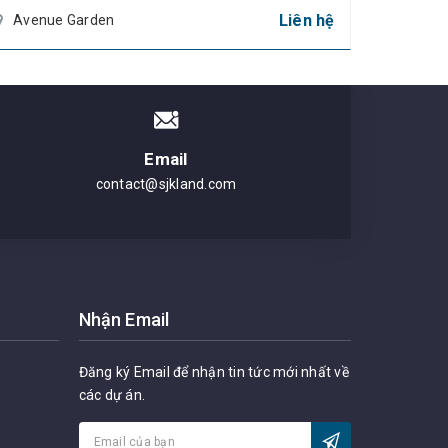
Liên hệ
Avenue Garden
Avenue
Email
contact@sjkland.com
. Ví trí rất đẹp, khi hướng Đông Nam là
Nhận Email
 của dự án. Đồng thời có thể sử dụng cả 2
Đăng ký Email để nhận tin tức mới nhất về
các dự án.
đầu tư nên rất muốn kết hợp lâu dài với các