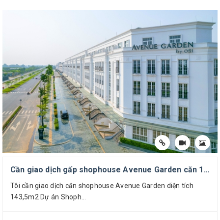
- Mã căn hộ: LK1-01
- Diện tích đất: 178,64m2
- Căn shophouse xây 05 tầng nổi, 01 tầng hầm.
- Diện tích tầng hầm: 133,64m2
- Diện tích xây dựng tầng 1: 132,56m2
- Diện tích xây dựng tầng 2: 129,76m2
- Diện tích xây dựng tầng 3: 131,5m2
Cần giao dịch gấp shophouse Avenue Garden căn 143,5m2, thấp hơn các dự án xung quanh 60 tr/m2 đất.
- Diện tích xây dựng tầng 4: 132,14m2
Tôi cần giao dịch căn shophouse Avenue Garden diện tích
- Diện tích xây dựng tầng 5: 98,79m2
143,5m2 Dự án Shoph...
- Tổng diện tích xây dựng: 758,39m2