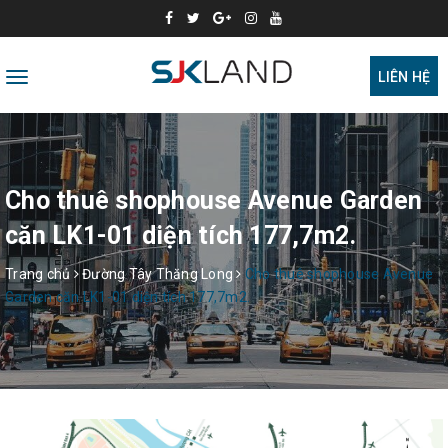
Toggle
LIÊN HỆ
navigation
Cho thuê shophouse Avenue Garden
căn LK1-01 diện tích 177,7m2.
Trang chủ
Đường Tây Thăng Long
Cho thuê shophouse Avenue
Garden căn LK1-01 diện tích 177,7m2.