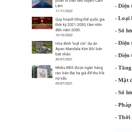
phân lô bán nền huyện Cam
- Diện
Lâm
11/11/2022
- Loại
Quy hoạch tổng thể quốc gia
thời kỳ 2021-2030, tầm nhìn
- Số l
đến năm 2050.
10/10/2022
- Diện
Hòa Bình ‘tuýt còi’ dự án
Apec Mandala Kim Bôi bán
bát nháo
- Diện 
30/07/2021
- Tầng
Nhiều BĐS được ngân hàng
rao bán đại hạ giá để thu hồi
nợ xấu
- Mật 
09/07/2021
- Số l
- Pháp 
- Thời