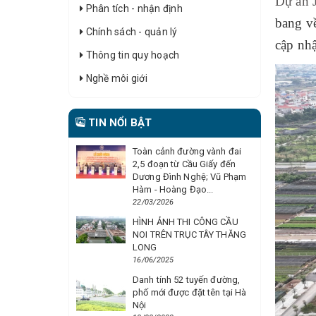
Dự án 
Phân tích - nhận định
bang về
Chính sách - quản lý
cập nhậ
Thông tin quy hoạch
Nghề môi giới
TIN NỔI BẬT
Toàn cảnh đường vành đai
2,5 đoạn từ Cầu Giấy đến
Dương Đình Nghệ; Vũ Phạm
Hàm - Hoàng Đạo...
22/03/2026
HÌNH ẢNH THI CÔNG CẦU
NOI TRÊN TRỤC TÂY THĂNG
LONG
16/06/2025
Danh tính 52 tuyến đường,
phố mới được đặt tên tại Hà
Nội