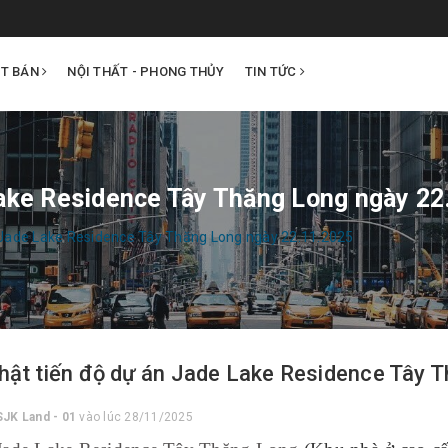
ẤT BÁN
NỘI THẤT - PHONG THỦY
TIN TỨC
Lake Residence Tây Thăng Long ngày 22
 Jade Lake Residence Tây Thăng Long ngày 22.11.2025
hật tiến độ dự án Jade Lake Residence Tây 
SJK Land - 01
vào lúc 28/11/2025