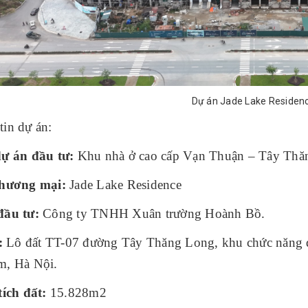
Dự án Jade Lake Residen
tin dự án:
dự án đầu tư:
Khu nhà ở cao cấp Vạn Thuận – Tây Thă
thương mại:
Jade Lake Residence
đầu tư:
Công ty TNHH Xuân trường Hoành Bồ.
:
Lô đất TT-07 đường Tây Thăng Long, khu chức năng 
m, Hà Nội.
tích đất:
15.828m2