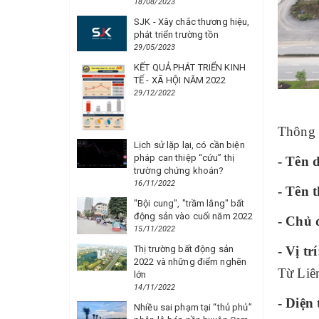
18/08/2023
SJK - Xây chắc thương hiệu,
phát triển trường tồn
29/05/2023
KẾT QUẢ PHÁT TRIỂN KINH
TẾ - XÃ HỘI NĂM 2022
29/12/2022
Thông 
Lịch sử lặp lại, có cần biện
pháp can thiệp “cứu” thị
- Tên 
trường chứng khoán?
16/11/2022
- Tên 
"Bội cung", "trầm lắng" bất
động sản vào cuối năm 2022
- Chủ 
15/11/2022
Thị trường bất động sản
- Vị trí
2022 và những điểm nghẽn
Từ Liê
lớn
14/11/2022
- Diện 
Nhiều sai phạm tại “thủ phủ”