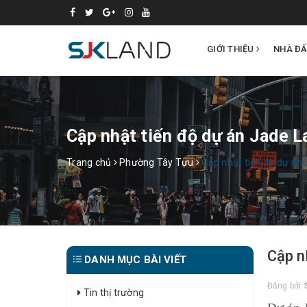
GIỚI THIỆU
NHÀ Đ
Cập nhật tiến độ dự án Jade 
Trang chủ
Phường Tây Tựu
Cập nhật tiến độ dự án
Cập n
DANH MỤC BÀI VIẾT
Đăng bởi
Tin thị trường