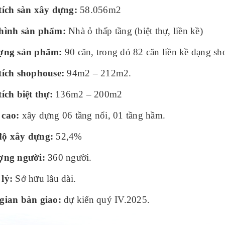
 tích sàn xây dựng:
58.056m2
 hình sản phẩm:
Nhà ỏ thấp tầng (biệt thự, liền kề)
ượng sản phẩm:
90 căn, trong đó 82 căn liền kề dạng sh
 tích shophouse:
94m2 – 212m2.
tích biệt thự:
136m2 – 200m2
 cao:
xây dựng 06 tầng nổi, 01 tầng hầm.
độ xây dựng:
52,4%
ượng người:
360 người.
lý:
Sở hữu lâu dài.
 gian bàn giao:
dự kiến quý IV.2025.