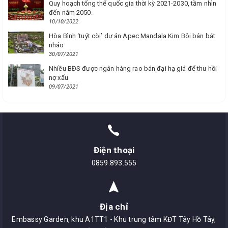
Quy hoạch tổng thể quốc gia thời kỳ 2021-2030, tầm nhìn
đến năm 2050.
10/10/2022
Hòa Bình ‘tuýt còi’ dự án Apec Mandala Kim Bôi bán bát
nháo
30/07/2021
Nhiều BĐS được ngân hàng rao bán đại hạ giá để thu hồi
nợ xấu
09/07/2021
Điện thoại
0859.893.555
Địa chỉ
Embassy Garden, khu A1TT1 - Khu trung tâm KĐT Tây Hồ Tây,