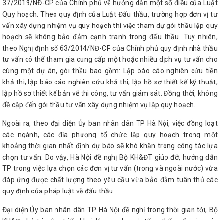
37/2019/NĐ-CP của Chính phủ về hướng dẫn một số điều của Luật
Quy hoạch. Theo quy định của Luật Đấu thầu, trường hợp đơn vị tư
vấn xây dựng nhiệm vụ quy hoạch thì việc tham dự gói thầu lập quy
hoạch sẽ không bảo đảm cạnh tranh trong đấu thầu. Tuy nhiên,
theo Nghị định số 63/2014/NĐ-CP của Chính phủ quy định nhà thầu
tư vấn có thể tham gia cung cấp một hoặc nhiều dịch vụ tư vấn cho
cùng một dự án, gói thầu bao gồm: Lập báo cáo nghiên cứu tiền
khả thi, lập báo cáo nghiên cứu khả thi, lập hồ sơ thiết kế kỹ thuật,
lập hồ sơ thiết kế bản vẽ thi công, tư vấn giám sát. Đồng thời, không
đề cập đến gói thầu tư vấn xây dựng nhiệm vụ lập quy hoạch.
Ngoài ra, theo đại diện Ủy ban nhân dân TP Hà Nội, việc đồng loạt
các ngành, các địa phương tổ chức lập quy hoạch trong một
khoảng thời gian nhất định dự báo sẽ khó khăn trong công tác lựa
chọn tư vấn. Do vậy, Hà Nội đề nghị Bộ KH&ĐT giúp đỡ, hướng dẫn
TP trong việc lựa chọn các đơn vị tư vấn (trong và ngoài nước) vừa
đáp ứng được chất lượng theo yêu cầu vừa bảo đảm tuân thủ các
quy định của pháp luật về đấu thầu.
Đại diện Ủy ban nhân dân TP Hà Nội đề nghị trong thời gian tới, Bộ