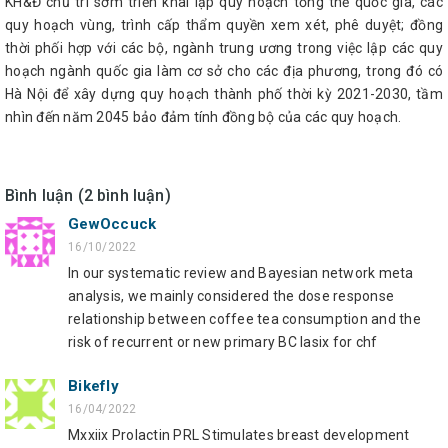
KH&Đ chủ trì sớm triển khai lập quy hoạch tổng thể quốc gia, các
quy hoạch vùng, trình cấp thẩm quyền xem xét, phê duyệt; đồng
thời phối hợp với các bộ, ngành trung ương trong việc lập các quy
hoạch ngành quốc gia làm cơ sở cho các địa phương, trong đó có
Hà Nội để xây dựng quy hoạch thành phố thời kỳ 2021-2030, tầm
nhìn đến năm 2045 bảo đảm tính đồng bộ của các quy hoạch.
Bình luận (2 bình luận)
GewOccuck
16/10/2022
In our systematic review and Bayesian network meta
analysis, we mainly considered the dose response
relationship between coffee tea consumption and the
risk of recurrent or new primary BC lasix for chf
Bikefly
16/04/2022
Mxxiix Prolactin PRL Stimulates breast development