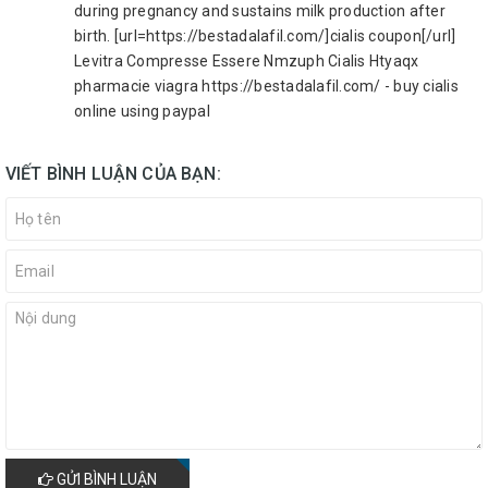
during pregnancy and sustains milk production after
birth. [url=https://bestadalafil.com/]cialis coupon[/url]
Levitra Compresse Essere Nmzuph Cialis Htyaqx
pharmacie viagra https://bestadalafil.com/ - buy cialis
online using paypal
VIẾT BÌNH LUẬN CỦA BẠN:
GỬI BÌNH LUẬN