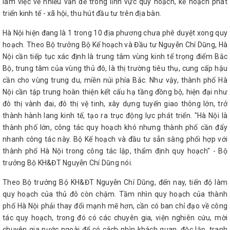
làm việc về nhiều vấn đề trong lĩnh vực quy hoạch, kế hoạch phát
triển kinh tế - xã hội, thu hút đầu tư trên địa bàn.
Hà Nội hiện đang là 1 trong 10 địa phương chưa phê duyệt xong quy
hoạch. Theo Bộ trưởng Bộ Kế hoạch và Đầu tư Nguyễn Chí Dũng, Hà
Nội cần tiếp tục xác định là trung tâm vùng kinh tế trọng điểm Bắc
Bộ, trung tâm của vùng thủ đô, là thị trường tiêu thụ, cung cấp hậu
cần cho vùng trung du, miền núi phía Bắc. Như vậy, thành phố Hà
Nội cần tập trung hoàn thiện kết cấu hạ tầng đồng bộ, hiện đại như
đô thị vành đai, đô thị vệ tinh, xây dựng tuyến giao thông lớn, trở
thành hành lang kinh tế, tạo ra trục động lực phát triển. "Hà Nội là
thành phố lớn, công tác quy hoạch khó nhưng thành phố cần đẩy
nhanh công tác này. Bộ Kế hoạch và đầu tư sẵn sàng phối hợp với
thành phố Hà Nội trong công tác lập, thẩm định quy hoạch" - Bộ
trưởng Bộ KH&ĐT Nguyễn Chí Dũng nói.
Theo Bộ trưởng Bộ KH&ĐT Nguyễn Chí Dũng, đến nay, tiến độ làm
quy hoạch của thủ đô còn chậm. Tầm nhìn quy hoạch của thành
phố Hà Nội phải thay đổi mạnh mẽ hơn, cần có ban chỉ đạo về công
tác quy hoạch, trong đó có các chuyên gia, viện nghiên cứu, mời
chuyên gia nước ngoài để có cách nhìn khách quan, độc lập, tranh