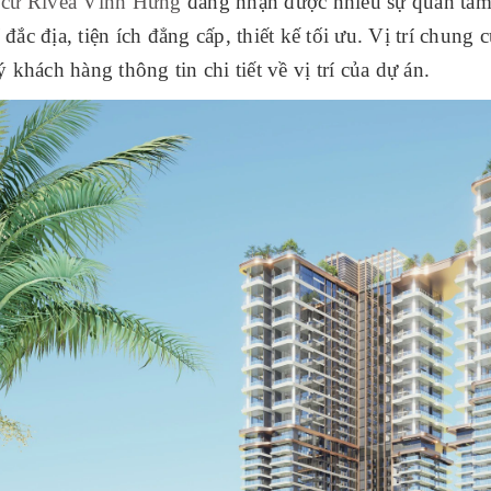
cư Rivea Vĩnh Hưng
đang nhận được nhiều sự quan tâm 
rí đắc địa, tiện ích đẳng cấp, thiết kế tối ưu. Vị trí chun
 khách hàng thông tin chi tiết về vị trí của dự án.