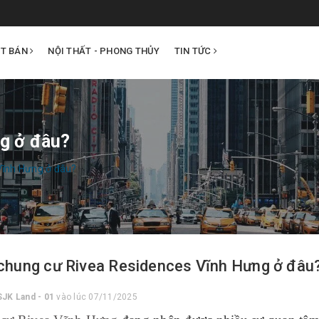
ẤT BÁN
NỘI THẤT - PHONG THỦY
TIN TỨC
ng ở đâu?
 Vĩnh Hưng ở đâu?
í chung cư Rivea Residences Vĩnh Hưng ở đâu
SJK Land - 01
vào lúc 07/11/2025