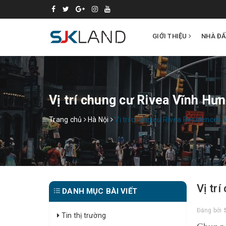
GIỚI THIỆU
NHÀ Đ
Vị trí chung cư Rivea Vĩnh Hư
Trang chủ
Hà Nội
Vị trí chung cư Rivea Residences
Vị tr
DANH MỤC BÀI VIẾT
Đăng bởi
Tin thị trường