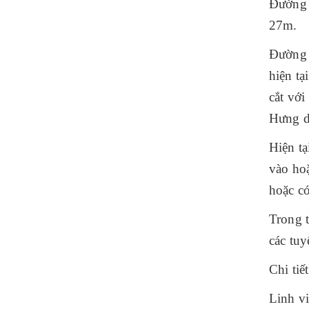
Đường 
27m.
Đường 
hiện tạ
cắt vớ
Hưng d
Hiện t
vào ho
hoặc c
Trong t
các tu
Chi tiế
Linh v