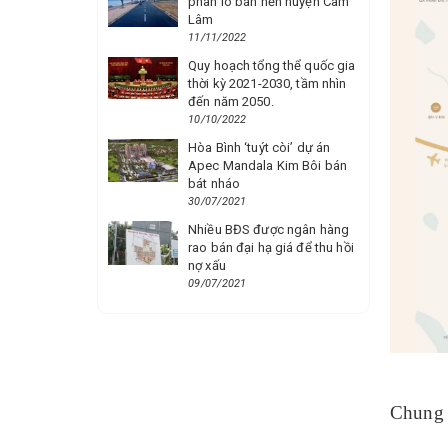
phân lô bán nền huyện Cam
Lâm
11/11/2022
Quy hoạch tổng thể quốc gia
thời kỳ 2021-2030, tầm nhìn
đến năm 2050.
10/10/2022
Hòa Bình ‘tuýt còi’ dự án
Apec Mandala Kim Bôi bán
bát nháo
30/07/2021
Nhiều BĐS được ngân hàng
rao bán đại hạ giá để thu hồi
nợ xấu
09/07/2021
Chung 