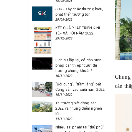
18/08/2023
SJK - Xây chắc thương hiệu,
phát triển trường tồn
29/05/2023
KẾT QUẢ PHÁT TRIỂN KINH
TẾ - XÃ HỘI NĂM 2022
29/12/2022
Lịch sử lặp lại, có cần biện
pháp can thiệp “cứu” thị
trường chứng khoán?
Chung 
16/11/2022
"Bội cung", "trầm lắng" bất
căn thấ
động sản vào cuối năm 2022
15/11/2022
Thị trường bất động sản
2022 và những điểm nghẽn
lớn
14/11/2022
Nhiều sai phạm tại “thủ phủ”