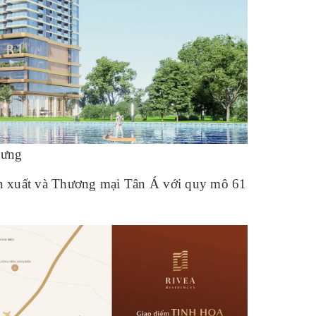
Hưng
n xuất và Thương mại Tân Á với quy mô 61