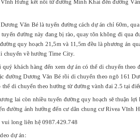
Vĩnh Hưng kết nối từ đường Minh Khai đến đường Vành đ
Dương Văn Bé là tuyến đường cách dự án chỉ 60m, qua
i tuyến đường này đang bị rào, quay tôn không đi qua đ
i đường quy hoạch 21,5m và 11,5m đều là phương án qua
i chuyển về hướng Time City.
ại quý khách hàng đến xem dự án có thể di chuyển theo
ặc đường Dương Văn Bé rồi di chuyển theo ngõ 161 D
ó thể di chuyển theo hướng từ đường vành đai 2.5 tại đ
ương lai còn nhiều tuyến đường quy hoạch sẽ thuận lợi hơ
yến đường ảnh hưởng đến cư dân chung cư Rivea Vĩnh H
t vui long liên hệ 0987.429.748
ideo dự án: