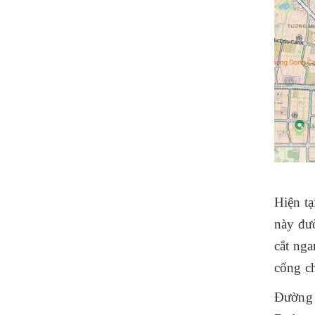
Hiện tạ
này đư
cắt ng
cổng c
Đường 