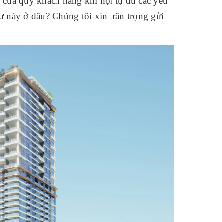
của quý khách hàng khi hội tụ đủ các yếu
g cư này ở đâu? Chúng tôi xin trân trọng gửi