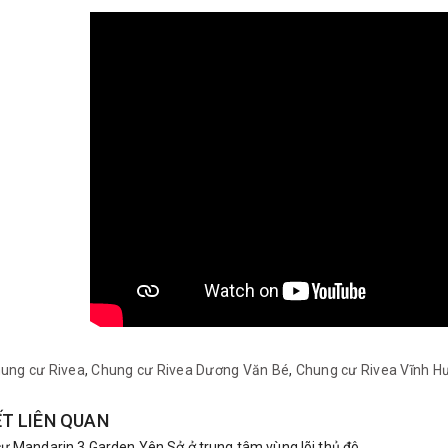
ung cư Rivea
,
Chung cư Rivea Dương Văn Bé
,
Chung cư Rivea Vĩnh H
ẾT LIÊN QUAN
 Mandarin 3 Garden Yên Sở ở trung tâm vùng lõi thủ đô