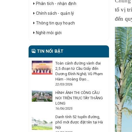
Chung 
Phân tích - nhận định
tố vị t
Chính sách - quản lý
đến quý
Thông tin quy hoạch
Nghề môi giới
TIN NỔI BẬT
Toàn cảnh đường vành đai
2,5 đoạn từ Cầu Giấy đến
Dương Đình Nghệ; Vũ Phạm
Hàm - Hoàng Đạo...
22/03/2026
HÌNH ẢNH THI CÔNG CẦU
NOI TRÊN TRỤC TÂY THĂNG
LONG
16/06/2025
Danh tính 52 tuyến đường,
phố mới được đặt tên tại Hà
Nội