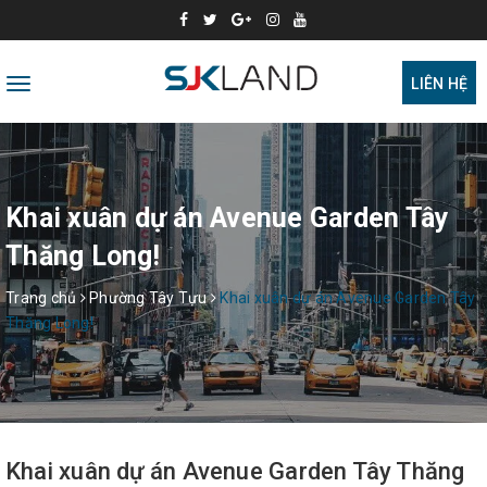
Toggle
LIÊN HỆ
navigation
Khai xuân dự án Avenue Garden Tây
Thăng Long!
Trang chủ
Phường Tây Tựu
Khai xuân dự án Avenue Garden Tây
Thăng Long!
Khai xuân dự án Avenue Garden Tây Thăng