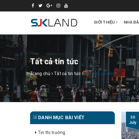
GIỚI THIỆU
NHÀ Đ
Tất cả tin tức
Trang chủ
Tất cả tin tức
avenue garden
DANH MỤC BÀI VIẾT
30
July
Tin thị trường