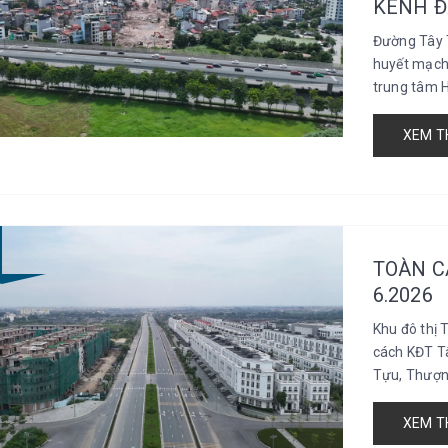
KÊNH Đ
Đường Tây 
huyết mạch 
trung tâm H
XEM T
TOÀN C
6.2026
Khu đô thị 
cách KĐT T
Tựu, Thượng
XEM T