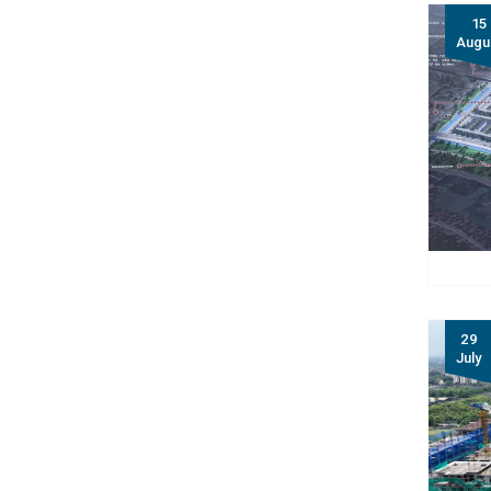
15
Augu
29
July