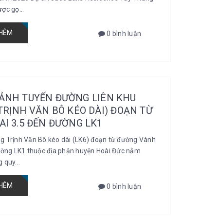
ợc gọ...
HÊM
0 bình luận
ẢNH TUYẾN ĐƯỜNG LIÊN KHU
(TRỊNH VĂN BÔ KÉO DÀI) ĐOẠN TỪ
AI 3.5 ĐẾN ĐƯỜNG LK1
g Trịnh Văn Bô kéo dài (LK6) đoạn từ đường Vành
đường LK1 thuộc địa phận huyện Hoài Đức nằm
 quy...
HÊM
0 bình luận