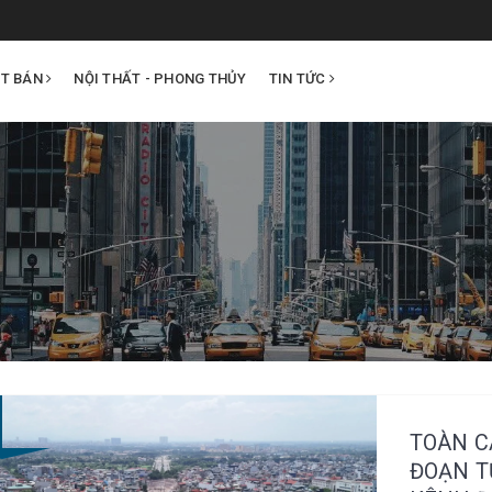
ẤT BÁN
NỘI THẤT - PHONG THỦY
TIN TỨC
TOÀN C
ĐOẠN T