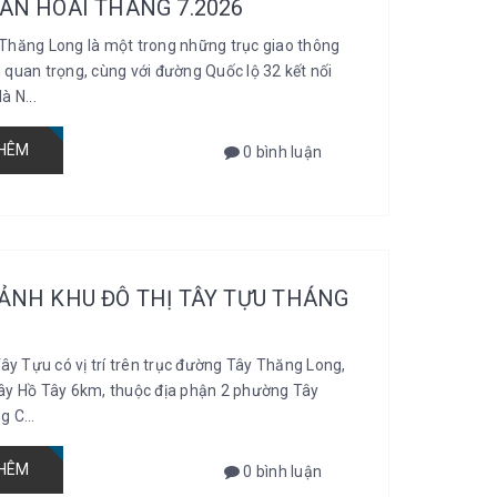
AN HOÀI THÁNG 7.2026
Thăng Long là một trong những trục giao thông
quan trọng, cùng với đường Quốc lộ 32 kết nối
à N...
HÊM
0 bình luận
ẢNH KHU ĐÔ THỊ TÂY TỰU THÁNG
Tây Tựu có vị trí trên trục đường Tây Thăng Long,
ây Hồ Tây 6km, thuộc địa phận 2 phường Tây
 C...
HÊM
0 bình luận