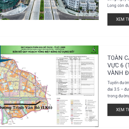
Long còn đư
XEM T
TOÀN C
VỰC 6 
VÀNH Đ
Tuyến đườn
đai 3.5 – 
trong đường
XEM T