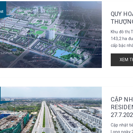
st
QUY HO
THƯỢN
Khu đô thị 
143,2 ha đư
cấp bậc nhất
XEM T
CẬP NH
RESIDE
27.7.20
Cập nhật t
Long ngày 