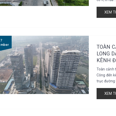
XEM T
17
ember
TOÀN C
LONG D
KÊNH Đ
Toàn cảnh 
Công đến k
trục đường 
XEM T