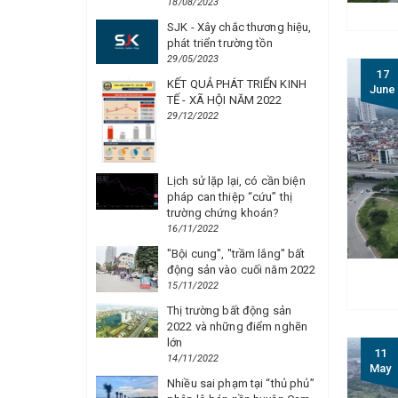
18/08/2023
SJK - Xây chắc thương hiệu,
phát triển trường tồn
29/05/2023
17
KẾT QUẢ PHÁT TRIỂN KINH
June
TẾ - XÃ HỘI NĂM 2022
29/12/2022
Lịch sử lặp lại, có cần biện
pháp can thiệp “cứu” thị
trường chứng khoán?
16/11/2022
"Bội cung", "trầm lắng" bất
động sản vào cuối năm 2022
15/11/2022
Thị trường bất động sản
2022 và những điểm nghẽn
lớn
11
14/11/2022
May
Nhiều sai phạm tại “thủ phủ”