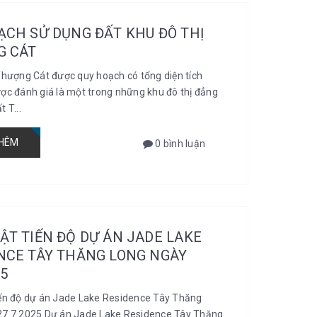
ẠCH SỬ DỤNG ĐẤT KHU ĐÔ THỊ
G CÁT
Thượng Cát được quy hoạch có tổng diện tích
ợc đánh giá là một trong những khu đô thị đẳng
 T...
HÊM
0 bình luận
ẬT TIẾN ĐỘ DỰ ÁN JADE LAKE
NCE TÂY THĂNG LONG NGÀY
25
iến độ dự án Jade Lake Residence Tây Thăng
27.7.2025 Dự án Jade Lake Residence Tây Thăng