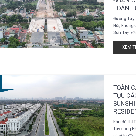
ĐOẠN C
TOÀN T
Đường Tây 
Nội, không 
Sơn Tây với t
XEM T
TOÀN C
TỰU CÁ
SUNSHI
RESIDE
Khu đô thị 
Tây sông Nh
có vị trí đắ..