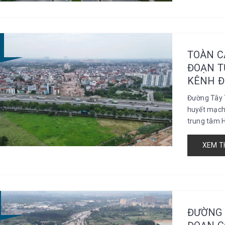
TOÀN C
ĐOẠN T
KÊNH Đ
Đường Tây 
huyết mạch 
trung tâm H
XEM T
ĐƯỜNG 