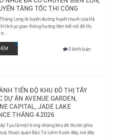
Ổ NHUẾ ĐÃ CÓ CHUYỂN BIẾN LỚN,
UYẾN TĂNG TỐC THI CÔNG
Thăng Long là tuyến đường huyết mạch của Hà
chỉ là trục giao thông hướng tâm kết nối đô thị
r...
HÊM
0 bình luận
ẢNH TIẾN ĐỘ KHU ĐÔ THỊ TÂY
C DỰ ÁN AVENUE GARDEN,
NE CAPITAL, JADE LAKE
NCE THÁNG 4.2026
Tây Tựu là một trong những khu đô thị lớn phía
uệ, thuộc quận Bắc Từ Liêm trước đây, nơi đây
.