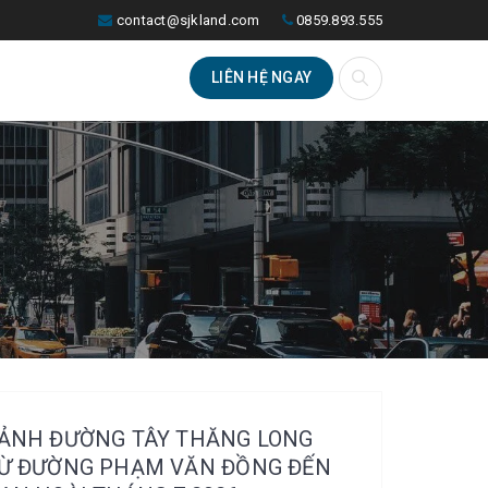
contact@sjkland.com
0859.893.555
LIÊN HỆ NGAY
ẢNH ĐƯỜNG TÂY THĂNG LONG
Ừ ĐƯỜNG PHẠM VĂN ĐỒNG ĐẾN