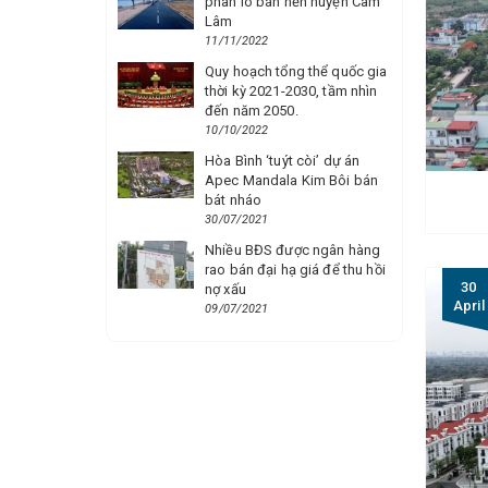
phân lô bán nền huyện Cam
Lâm
11/11/2022
Quy hoạch tổng thể quốc gia
thời kỳ 2021-2030, tầm nhìn
đến năm 2050.
10/10/2022
Hòa Bình ‘tuýt còi’ dự án
Apec Mandala Kim Bôi bán
bát nháo
30/07/2021
Nhiều BĐS được ngân hàng
rao bán đại hạ giá để thu hồi
30
nợ xấu
April
09/07/2021