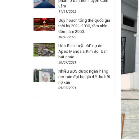
phân lô bán nền huyện Cam
Lâm
11/11/2022
Quy hoạch tổng thể quốc gia
thời kỳ 2021-2030, tầm nhìn
đến năm 2050.
10/10/2022
Hòa Bình ‘tuýt còi’ dự án
Apec Mandala Kim Bôi bán
bát nháo
30/07/2021
Nhiều BĐS được ngân hàng
rao bán đại hạ giá để thu hồi
nợ xấu
09/07/2021