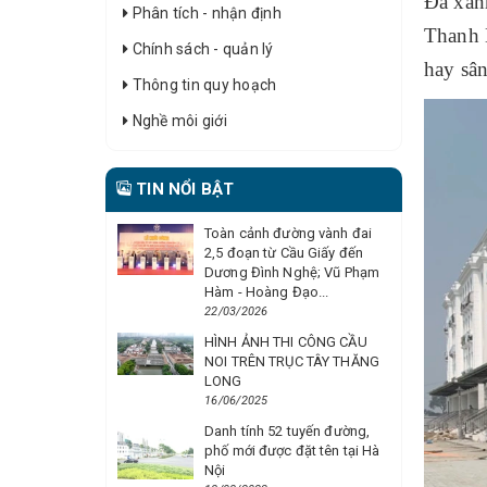
Đá xan
Phân tích - nhận định
Thanh H
Chính sách - quản lý
hay sâ
Thông tin quy hoạch
Nghề môi giới
TIN NỔI BẬT
Toàn cảnh đường vành đai
2,5 đoạn từ Cầu Giấy đến
Dương Đình Nghệ; Vũ Phạm
Hàm - Hoàng Đạo...
22/03/2026
HÌNH ẢNH THI CÔNG CẦU
NOI TRÊN TRỤC TÂY THĂNG
LONG
16/06/2025
Danh tính 52 tuyến đường,
phố mới được đặt tên tại Hà
Nội