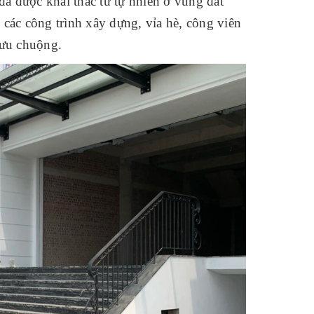
 được khai thác từ tự nhiên ở vùng đất
các công trình xây dựng, vỉa hè, công viên
 ưu chuộng.