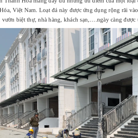
h Thanh Hóa mang đầy đủ nhứng ưu điểm của một loại đá
óa, Việt Nam. Loạt đá này được ứng dụng rộng rãi vào 
n vườn biệt thự, nhà hàng, khách sạn,….ngày càng được