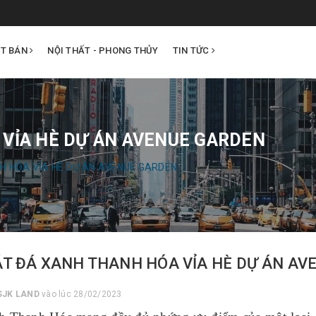
ẤT BÁN
NỘI THẤT - PHONG THỦY
TIN TỨC
 VỈA HÈ DỰ ÁN AVENUE GARDEN
H HÓA VỈA HÈ DỰ ÁN AVENUE GARDEN
ÁT ĐÁ XANH THANH HÓA VỈA HÈ DỰ ÁN A
SJK LAND
vào lúc 28/02/2023