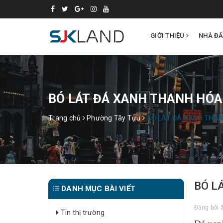
GIỚI THIỆU
NHÀ Đ
BÓ LÁT ĐÁ XANH THANH HÓA
Trang chủ
Phường Tây Tựu
BÓ LÁT ĐÁ XANH THAN
BÓ L
DANH MỤC BÀI VIẾT
Đăng bởi
Tin thị trường