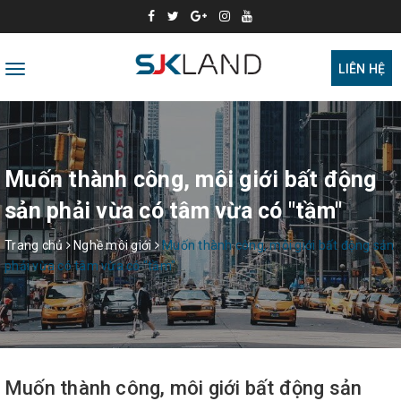
Toggle
LIÊN HỆ
navigation
Muốn thành công, môi giới bất động
sản phải vừa có tâm vừa có "tầm"
Trang chủ
Nghề môi giới
Muốn thành công, môi giới bất động sản
phải vừa có tâm vừa có "tầm"
Muốn thành công, môi giới bất động sản