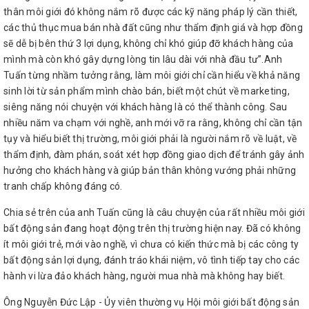
thân môi giới đó không nắm rõ được các kỹ năng pháp lý cần thiết,
các thủ thục mua bán nhà đất cũng như thẩm định giá và hợp đồng
sẽ dễ bị bên thứ 3 lợi dụng, không chỉ khó giúp đỡ khách hàng của
mình mà còn khó gây dựng lòng tin lâu dài với nhà đầu tư”.Anh
Tuấn từng nhầm tưởng rằng, làm môi giới chỉ cần hiểu về khả năng
sinh lời từ sản phẩm mình chào bán, biết một chút về marketing,
siêng năng nói chuyện với khách hàng là có thể thành công. Sau
nhiều năm va chạm với nghề, anh mới vỡ ra rằng, không chỉ cần tận
tụy và hiểu biết thị trường, môi giới phải là người nắm rõ về luật, về
thẩm định, đàm phán, soát xét hợp đồng giao dịch để tránh gây ảnh
hưởng cho khách hàng và giúp bản thân không vướng phải những
tranh chấp không đáng có.
Chia sẻ trên của anh Tuấn cũng là câu chuyện của rất nhiều môi giới
bất động sản đang hoạt động trên thị trường hiện nay. Đã có không
ít môi giới trẻ, mới vào nghề, vì chưa có kiến thức mà bị các công ty
bất động sản lợi dụng, đánh tráo khái niệm, vô tình tiếp tay cho các
hành vi lừa đảo khách hàng, người mua nhà mà không hay biết.
Ông Nguyễn Đức Lập - Ủy viên thường vụ Hội môi giới bất động sản