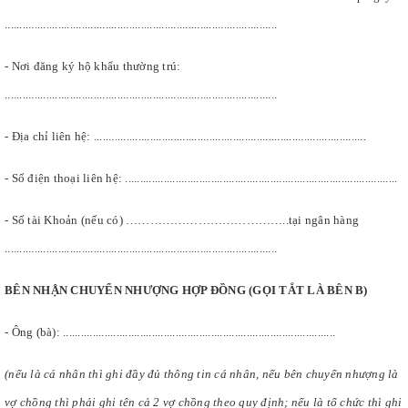
............................................................................................
- Nơi đăng ký hộ khẩu thường trú:
............................................................................................
- Địa chỉ liên hệ: ............................................................................................
- Số điện thoại liên hệ: ............................................................................................
- Số tài Khoản (nếu có) …………………………………..tại ngân hàng
............................................................................................
BÊN NHẬN CHUYỂN NHƯỢNG HỢP ĐỒNG (GỌI TẮT LÀ BÊN B)
- Ông (bà): ............................................................................................
(nếu là cá nhân thì ghi đầy đủ thông tin cá nhân, nếu bên chuyển nhượng là
vợ chồng thì phải ghi tên cả 2 vợ chồng theo quy định; nếu là tổ chức thì ghi