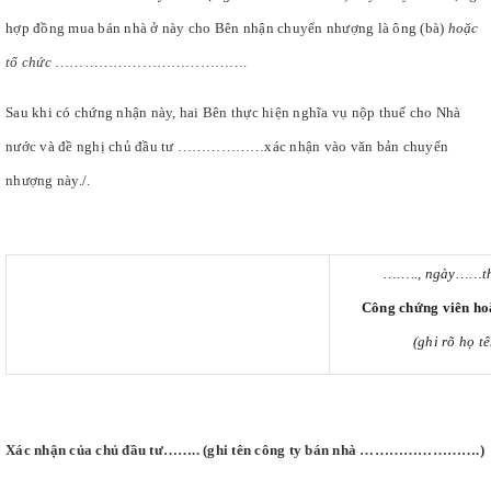
hợp đồng mua bán nhà ở này cho Bên nhận chuyển nhượng là ông (bà)
hoặc
tổ chức
………………………………….
Sau khi có chứng nhận này, hai Bên thực hiện nghĩa vụ nộp thuế cho Nhà
nước và đề nghị chủ đầu tư ………………xác nhận vào văn bản chuyển
nhượng này./.
…….., ngày……
Công chứng viên ho
(ghi rõ họ t
Xác nhận của chủ đầu tư…….. (ghi tên công ty bán nhà …………………….)