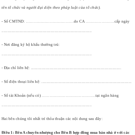
tên tổ chức và người đại diện theo pháp luật của tổ chức).
- Số CMTND: ………………………………do CA ………………….cấp ngày
............................................................................................
- Nơi đăng ký hộ khẩu thường trú:
............................................................................................
- Địa chỉ liên hệ: ............................................................................................
- Số điện thoại liên hệ: ............................................................................................
- Số tài Khoản (nếu có) …………………………………..tại ngân hàng
............................................................................................
Hai bên chúng tôi nhất trí thỏa thuận các nội dung sau đây:
Điều 1: Bên A chuyển nhượng cho Bên B hợp đồng mua bán nhà ở với các