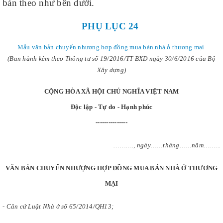
bản theo như bên dưới.
PHỤ LỤC 24
Mẫu văn bản chuyển nhượng hợp đồng mua bán nhà ở thương mại
(Ban hành kèm theo Thông tư số 19/2016/TT-BXD ngày 30/6/2016 của Bộ
Xây dựng)
CỘNG HÒA XÃ HỘI CHỦ NGHĨA VIỆT NAM
Độc lập - Tự do - Hạnh phúc
---------------
………., ngày……tháng……năm……...
VĂN BẢN CHUYỂN NHƯỢNG HỢP ĐỒNG MUA BÁN NHÀ Ở THƯƠNG
MẠI
- Căn cứ Luật Nhà ở số 65/2014/QH13;