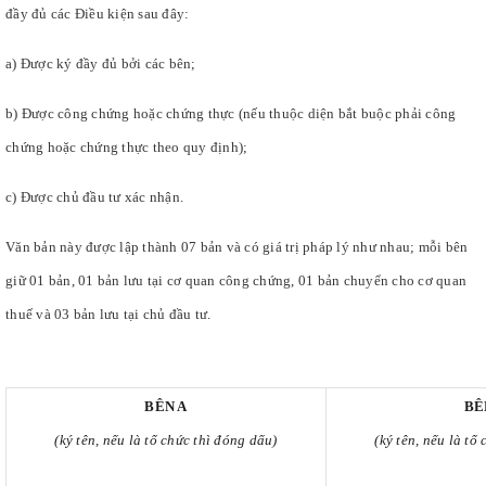
đầy đủ các Điều kiện sau đây:
a) Được ký đầy đủ bởi các bên;
b) Được công chứng hoặc chứng thực (nếu thuộc diện bắt buộc phải công
chứng hoặc chứng thực theo quy định);
c) Được chủ đầu tư xác nhận.
Văn bản này được lập thành 07 bản và có giá trị pháp lý như nhau; mỗi bên
giữ 01 bản, 01 bản lưu tại cơ quan công chứng, 01 bản chuyển cho cơ quan
thuế và 03 bản lưu tại chủ đầu tư.
BÊN A
BÊ
(ký tên, nếu là tổ chức thì đóng dấu)
(ký tên, nếu là tổ