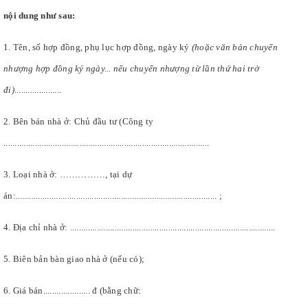
nội dung như sau:
1. Tên, số hợp đồng, phụ lục hợp đồng, ngày ký
(hoặc văn bản chuyển
nhượng hợp đồng ký ngày... nếu chuyển nhượng từ lần thứ hai trở
đi)
.....................
2. Bên bán nhà ở: Chủ đầu tư (Công ty
............................................................................................
3. Loại nhà ở: ……………, tại dự
án:.......................................................................................... ;
4. Địa chỉ nhà ở: ............................................................................................
5. Biên bản bàn giao nhà ở (nếu có);
6. Giá bán..................... đ (bằng chữ: