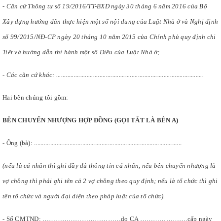
- Căn cứ Thông tư số 19/2016/TT-BXD ngày 30 tháng 6 năm 2016 của Bộ
Xây dựng hướng dẫn thực hiện một số nội dung của Luật Nhà ở và Nghị định
số 99/2015/NĐ-CP ngày 20 tháng 10 năm 2015 của Chính phủ quy định chi
Tiết và hướng dẫn thi hành một số Điều của Luật Nhà ở;
- Các căn cứ khác: ............................................................................................
Hai bên chúng tôi gồm:
BÊN CHUYỂN NHƯỢNG HỢP ĐỒNG (GỌI TẮT LÀ BÊN A)
- Ông (bà): ............................................................................................
(nếu là cá nhân thì ghi đầy đủ thông tin cá nhân, nếu bên chuyển nhượng là
vợ chồng thì phải ghi tên cả 2 vợ chồng theo quy định; nếu là tổ chức thì ghi
tên tổ chức và người đại diện theo pháp luật của tổ chức).
- Số CMTND: ………………………………do CA ………………….cấp ngày