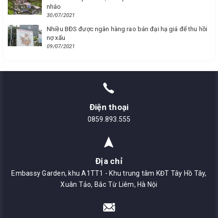
nháo
30/07/2021
Nhiều BĐS được ngân hàng rao bán đại hạ giá để thu hồi
nợ xấu
09/07/2021
Điện thoại
0859.893.555
Địa chỉ
Embassy Garden, khu A1TT1 - Khu trung tâm KĐT Tây Hồ Tây,
Xuân Tảo, Bắc Từ Liêm, Hà Nội