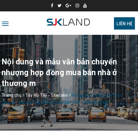
Toggle
LIÊN HỆ
navigation
Nội dung và mẫu văn bản chuyển
nhượng hợp đồng mua bán nhà ở
thương m
Trang chủ
Tây Hồ Tây - Starlake
Nội dung và mẫu văn bản
chuyển nhượng hợp đồng mua bán nhà ở thương mại