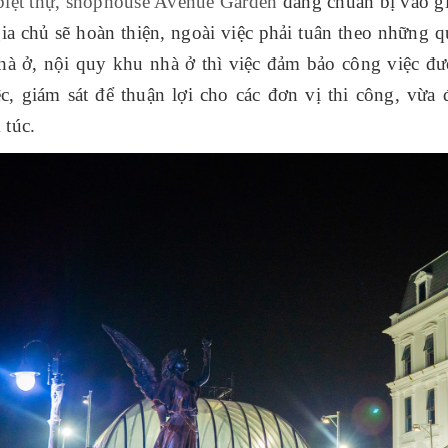
biệt thự, shophouse Avenue Garden
đang chuẩn bị vào gi
ia chủ sẽ hoàn thiện, ngoài việc phải tuân theo những 
nhà ở, nội quy khu nhà ở thì việc đảm bảo công việc đư
ệc, giám sát để thuận lợi cho các đơn vị thi công, vừ
 túc.