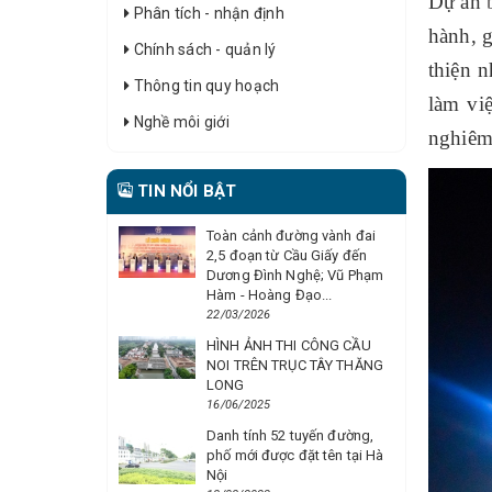
Dự án
Phân tích - nhận định
hành, g
Chính sách - quản lý
thiện 
Thông tin quy hoạch
làm vi
Nghề môi giới
nghiêm
TIN NỔI BẬT
Toàn cảnh đường vành đai
2,5 đoạn từ Cầu Giấy đến
Dương Đình Nghệ; Vũ Phạm
Hàm - Hoàng Đạo...
22/03/2026
HÌNH ẢNH THI CÔNG CẦU
NOI TRÊN TRỤC TÂY THĂNG
LONG
16/06/2025
Danh tính 52 tuyến đường,
phố mới được đặt tên tại Hà
Nội