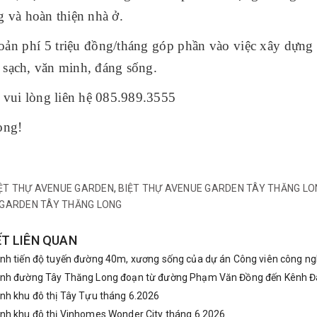
g và hoàn thiện nhà ở.
oản phí 5 triệu đồng/tháng góp phần vào việc xây dựn
sạch, văn minh, đáng sống.
t vui lòng liên hệ 085.989.3555
ọng!
ỆT THỰ AVENUE GARDEN
,
BIỆT THỰ AVENUE GARDEN TÂY THĂNG LO
GARDEN TÂY THĂNG LONG
ẾT LIÊN QUAN
nh tiến độ tuyến đường 40m, xương sống của dự án Công viên công ng
nh đường Tây Thăng Long đoạn từ đường Phạm Văn Đồng đến Kênh Đa
nh khu đô thị Tây Tựu tháng 6.2026
nh khu đô thị Vinhomes Wonder City tháng 6.2026