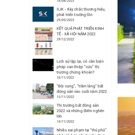
18/08/2023
SJK - Xây chắc thương hiệu,
phát triển trường tồn
29/05/2023
KẾT QUẢ PHÁT TRIỂN KINH
TẾ - XÃ HỘI NĂM 2022
29/12/2022
Lịch sử lặp lại, có cần biện
pháp can thiệp “cứu” thị
trường chứng khoán?
16/11/2022
"Bội cung", "trầm lắng" bất
động sản vào cuối năm 2022
15/11/2022
Thị trường bất động sản
2022 và những điểm nghẽn
lớn
14/11/2022
Nhiều sai phạm tại “thủ phủ”