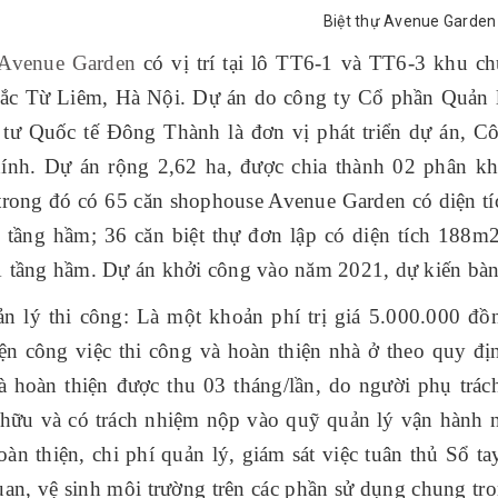
Biệt thự Avenue Garde
Avenue Garden
có vị trí tại lô TT6-1 và TT6-3 khu c
ắc Từ Liêm, Hà Nội. Dự án do công ty Cổ phần Quản l
 tư Quốc tế Đông Thành là đơn vị phát triển dự án, 
hính. Dự án rộng 2,62 ha, được chia thành 02 phân 
trong đó có 65 căn shophouse Avenue Garden có diện 
1 tầng hầm; 36 căn biệt thự đơn lập có diện tích 188
1 tầng hầm. Dự án khởi công vào năm 2021, dự kiến bàn 
ản lý thi công: Là một khoản phí trị giá 5.000.000 đồ
ện công việc thi công và hoàn thiện nhà ở theo quy đị
à hoàn thiện được thu 03 tháng/lần, do người phụ trách
 hữu và có trách nhiệm nộp vào quỹ quản lý vận hành nh
àn thiện, chi phí quản lý, giám sát việc tuân thủ Sổ ta
an, vệ sinh môi trường trên các phần sử dụng chung tro