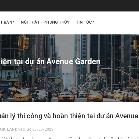
ẤT BÁN
NỘI THẤT - PHONG THỦY
TIN TỨC
hiện tại dự án Avenue Garden
 hoàn thiện tại dự án Avenue Garden
uản lý thi công và hoàn thiện tại dự án Avenu
SJK LAND
vào lúc 30/05/2023