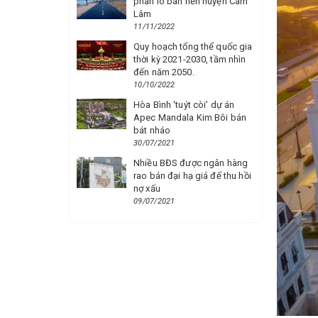
phân lô bán nền huyện Cam
Lâm
11/11/2022
Quy hoạch tổng thể quốc gia
thời kỳ 2021-2030, tầm nhìn
đến năm 2050.
10/10/2022
Hòa Bình ‘tuýt còi’ dự án
Apec Mandala Kim Bôi bán
bát nháo
30/07/2021
Nhiều BĐS được ngân hàng
rao bán đại hạ giá để thu hồi
nợ xấu
09/07/2021