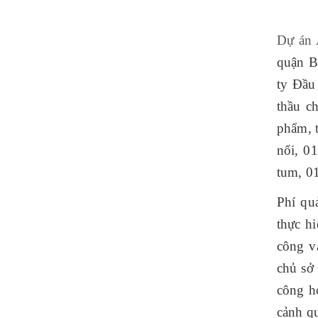
Dự án 
quận B
ty Đầu
thầu c
phẩm, 
nổi, 0
tum, 0
Phí qu
thực hi
công v
chủ sở
công ho
cảnh qu