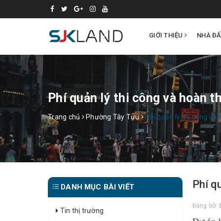
GIỚI THIỆU
NHÀ Đ
Phí quản lý thi công và hoàn t
Trang chủ
Phường Tây Tựu
Phí quản lý thi công và
Phí q
DANH MỤC BÀI VIẾT
Đăng bởi
Tin thị trường