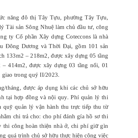
n
hức năng đô thị Tây Tựu, phường Tây Tựu,
ý Tài sản Sông Nhuệ làm chủ đầu tư, công
Công ty Cổ phần Xây dựng Coteccons là nhà
khu Đông Dương và Thời Đại, gồm 101 sản
tích 133m2 – 218m2, được xây dựng 05 tầng
m2 – 414m2, được xây dựng 03 tầng nổi, 01
giao trong quý II/2023.
ng/tháng, được áp dụng khi các chủ sở hữu
nh tại hợp đồng và nội quy. Phí quản lý thi
 quỹ quản lý vận hành thu trực tiếp thu từ
ằm chi trả cho: cho phí đánh gía hồ sơ thi
y thi công hoàn thiện nhà ở, chi phí giữ gìn
ng quá trình chủ sở hữu thực hiện công việc