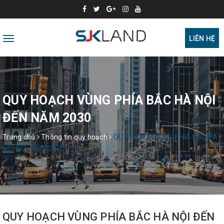
Toggle
LIÊN HỆ
navigation
QUY HOẠCH VÙNG PHÍA BẮC HÀ NỘI
ĐẾN NĂM 2030
Trang chủ
Thông tin quy hoạch
QUY HOẠCH VÙNG PHÍA BẮC HÀ
NỘI ĐẾN NĂM 2030
QUY HOẠCH VÙNG PHÍA BẮC HÀ NỘI ĐẾN