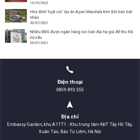
10/10/2022
Hòa Bình ‘tuýt còi’ dự án Apec Mandala Kim Bôi bán bát
nháo
30/07/2021
Nhiều BĐS được ngân hàng rao bán đại hạ giá để thu hồi
nợ xấu
09/07/2021
Điện thoại
0859.893.555
Địa chỉ
Embassy Garden, khu A1TT1 - Khu trung tâm KĐT Tây Hồ Tây,
Xuân Tảo, Bắc Từ Liêm, Hà Nội