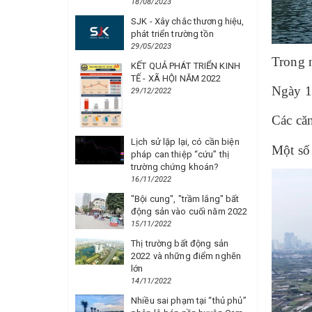
18/08/2023
SJK - Xây chắc thương hiệu,
phát triển trường tồn
29/05/2023
Trong 
KẾT QUẢ PHÁT TRIỂN KINH
TẾ - XÃ HỘI NĂM 2022
Ngày 1
29/12/2022
Các că
Lịch sử lặp lại, có cần biện
Một số
pháp can thiệp “cứu” thị
trường chứng khoán?
16/11/2022
"Bội cung", "trầm lắng" bất
động sản vào cuối năm 2022
15/11/2022
Thị trường bất động sản
2022 và những điểm nghẽn
lớn
14/11/2022
Nhiều sai phạm tại “thủ phủ”