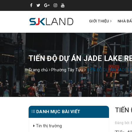
GIỚI THIỆU
NHÀ Đ
TIẾN ĐỘ DỰ ÁN JADE LAKE R
Trang chủ
Phường Tây Tựu
TIẾN ĐỘ DỰ ÁN JADE L
TIẾN
DANH MỤC BÀI VIẾT
Đăng bởi
Tin thị trường