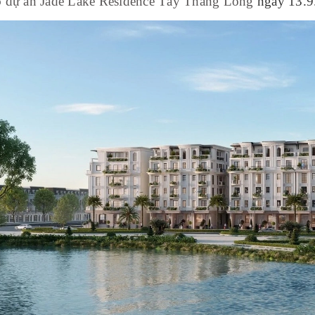
ộ
dự án Jade Lake Residence Tây Thăng Long
ngày 13.9