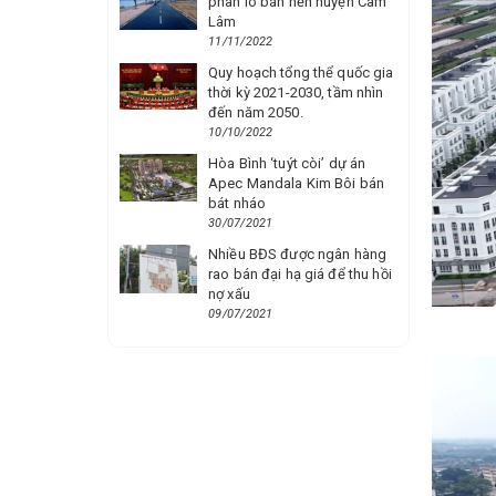
phân lô bán nền huyện Cam
Lâm
11/11/2022
Quy hoạch tổng thể quốc gia
thời kỳ 2021-2030, tầm nhìn
đến năm 2050.
10/10/2022
Hòa Bình ‘tuýt còi’ dự án
Apec Mandala Kim Bôi bán
bát nháo
30/07/2021
Nhiều BĐS được ngân hàng
rao bán đại hạ giá để thu hồi
nợ xấu
09/07/2021