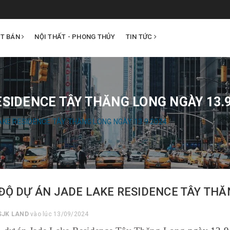
ẤT BÁN
NỘI THẤT - PHONG THỦY
TIN TỨC
ESIDENCE TÂY THĂNG LONG NGÀY 13.9
AKE RESIDENCE TÂY THĂNG LONG NGÀY 13.9.2024
 ĐỘ DỰ ÁN JADE LAKE RESIDENCE TÂY THĂ
SJK LAND
vào lúc 13/09/2024