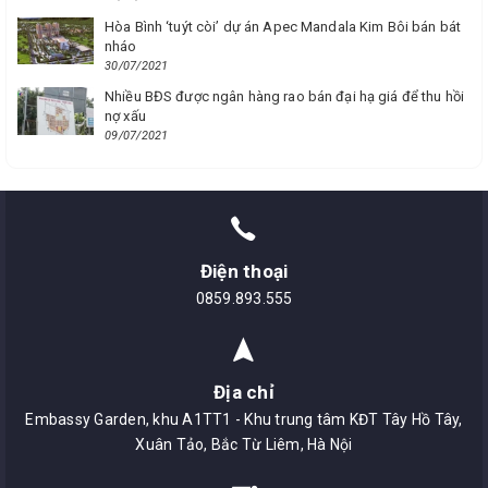
Hòa Bình ‘tuýt còi’ dự án Apec Mandala Kim Bôi bán bát
nháo
30/07/2021
Nhiều BĐS được ngân hàng rao bán đại hạ giá để thu hồi
nợ xấu
09/07/2021
Điện thoại
0859.893.555
Địa chỉ
Embassy Garden, khu A1TT1 - Khu trung tâm KĐT Tây Hồ Tây,
Xuân Tảo, Bắc Từ Liêm, Hà Nội