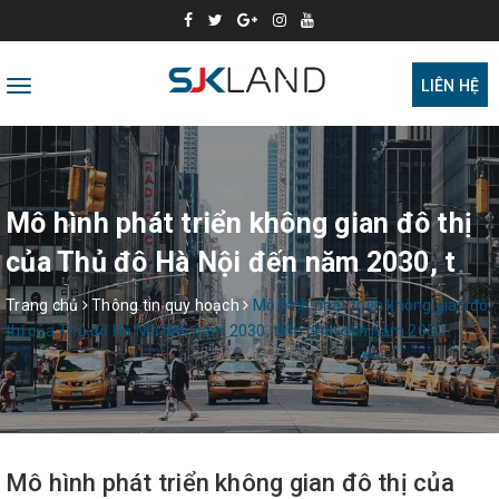
Toggle
LIÊN HỆ
navigation
Mô hình phát triển không gian đô thị
của Thủ đô Hà Nội đến năm 2030, t
Trang chủ
Thông tin quy hoạch
Mô hình phát triển không gian đô
thị của Thủ đô Hà Nội đến năm 2030, tầm nhìn đến năm 2050
Mô hình phát triển không gian đô thị của