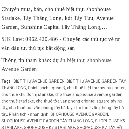
Chuyên mua, bán, cho thuê biệt thự, shophouse
Starlake, Tây Thăng Long, kđt Tây Tựu, Avenue
Garden, Sunshine Capital Tây Thăng Long,…
SJK Law: 0962.420.486 - Chuyên các thủ tục về tư
vấn đầu tư, thủ tục bất động sản
Thông tin tham khảo:
dự án biệt thự, shophouse
Avenue Garden
Tags :
BIỆT THỰ AVENUE GARDEN
,
BIỆT THỰ AVENUE GARDEN TÂY
THĂNG LONG
,
Chính sách - quản lý
,
cho thuê biệt thự avenu garden
,
cho thuê khu đô thị starlake
,
cho thuê shophouse avenue garden
,
cho thuê starlake
,
cho thuê tòa văn phòng oriental square tây hồ
tây
,
cho thuê tòa văn phòng tây hồ tây
,
cho thuê văn phòng tây hồ
tây
,
Phân tích - nhận định
,
SHOPHOUSE AVENUE GARDEN
,
SHOPHOUSE AVENUE GARDEN TÂY THĂNG LONG
,
SHOPHOUSE K5
STARLAKE
,
SHOPHOUSE K7 STARLAKE
,
SHOPHOUSE K7 TÂY HỒ