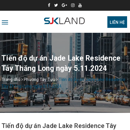
Toggle
LIÊN HỆ
navigation
Tiến độ dự án Jade Lake Residence
Tây Thăng Long ngày 5.11.2024
Trang chủ
Phường Tây Tựu
Tiến độ dự án Jade Lake Residence
Tây Thăng Long ngày 5.11.2024
Tiến độ dự án Jade Lake Residence Tây