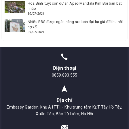
Hòa Bình ‘tuýt còi’ dự án Apec Mandala Kim Bôi bán bát
nháo
30/07/2021
Nhiều BĐS được ngân hàng rao bán đại hạ giá để thu hồi
nợ xấu
09/07/2021
Điện thoại
0859.893.555
Địa chỉ
Embassy Garden, khu A1TT1 - Khu trung tâm KĐT Tây Hồ Tây,
Xuân Tảo, Bắc Từ Liêm, Hà Nội